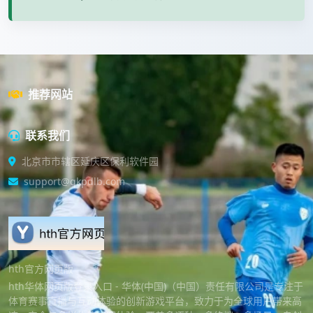
推荐网站
联系我们
北京市市辖区延庆区保利软件园
support@qkpdlb.com
hth官方网页版
hth华体网页版登录入口 - 华体(中国)（中国）责任有限公司是专注于
体育赛事直播与互动体验的创新游戏平台，致力于为全球用户带来高