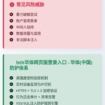
常见风险威胁
暴力破解尝试
账户冒用登录
中间人劫持
数据泄露与滥用
非法脚本注入
hth华体网页版登录入口 - 华体(中国)
防护体系
高强度密码加密机制
实时设备监测与IP识别
HTTPS + TLS 1.3 加密协议
行为日志审计 + 异常告警
XSS/SQL注入防护规则引擎