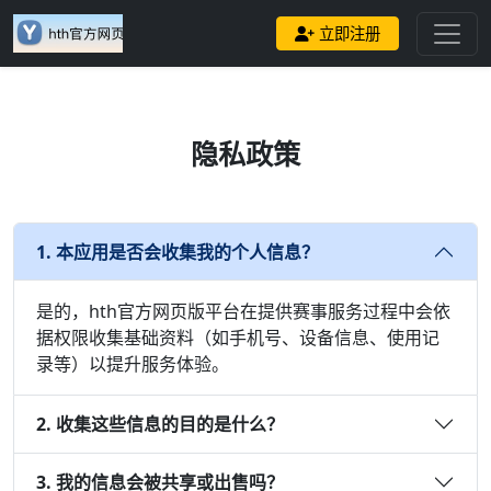
立即注册
隐私政策
1. 本应用是否会收集我的个人信息？
是的，hth官方网页版平台在提供赛事服务过程中会依
据权限收集基础资料（如手机号、设备信息、使用记
录等）以提升服务体验。
2. 收集这些信息的目的是什么？
3. 我的信息会被共享或出售吗？