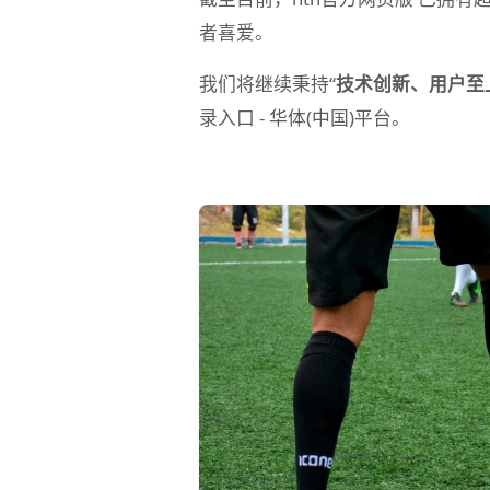
者喜爱。
我们将继续秉持“
技术创新、用户至
录入口 - 华体(中国)平台。