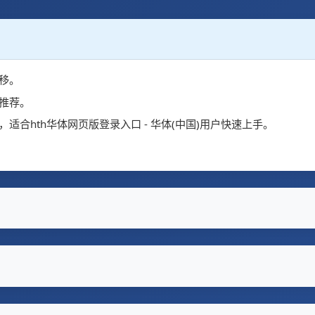
移。
推荐。
合hth华体网页版登录入口 - 华体(中国)用户快速上手。