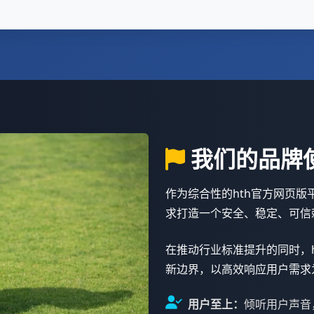
我们的品牌
作为综合性的hth官方网页
求打造一个安全、稳定、可信
在推动行业标准提升的同时，ht
新边界，以高效响应用户需求
用户至上：
倾听用户声音