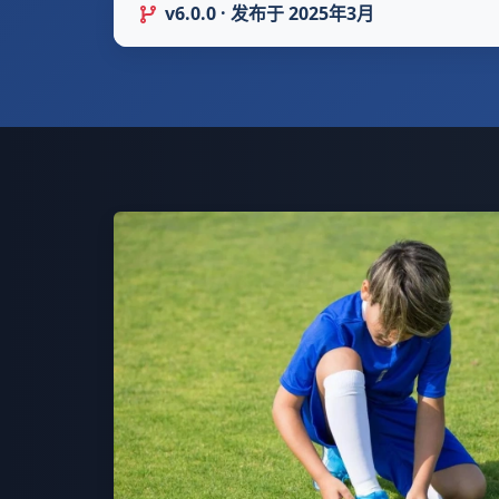
v6.0.0 · 发布于 2025年3月