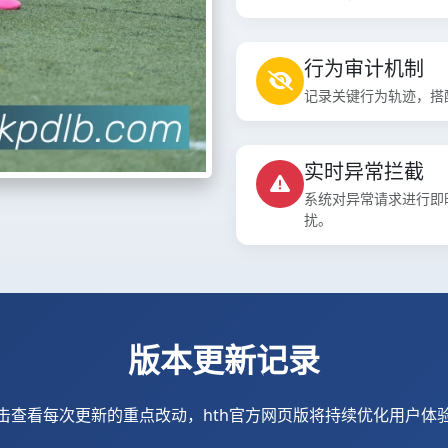
行为审计机制
记录关键行为轨迹，搭
实时异常拦截
系统对异常请求进行即
扰。
版本更新记录
击查看每次更新的重点改动，hth官方网页版将持续优化用户体