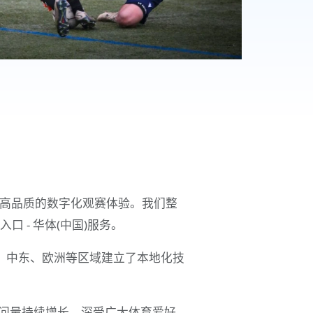
高品质的数字化观赛体验。我们整
 - 华体(中国)服务。
亚、中东、欧洲等区域建立了本地化技
问量持续增长，深受广大体育爱好